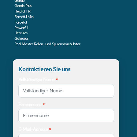
Gentle
Gentle Plus
Helpful HR
Forceful Mini
Forceful
Powerful
Hercules
Galactus
Reel Master Rollen- und Spulenmanipulator
Kontaktieren Sie uns
Vollständiger Name
*
Firmenname
*
E-Mail-Adresse
*