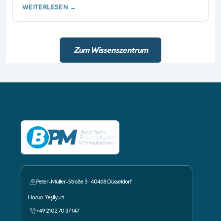
WEITERLESEN →
Zum Wissenszentrum
Peter-Müller-Straße 3 · 40468 Düsseldorf
Ansprechpartner:
Harun Yeşilyurt
+49 2102 70 37 147