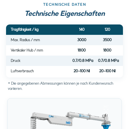
TECHNISCHE DATEN
Technische Eigenschaften
Tragfähigkeit / kg
140
120
Max. Radius / mm
3000
3500
Vertikaler Hub / mm
1800
1800
Druck
0.7/0.8 MPa
0.7/0.8 MPa
0.
Luftverbrauch
20–100 Nl
20–100 Nl
20
* Die angegebenen Abmessungen können je nach Kundenwunsch
variieren.