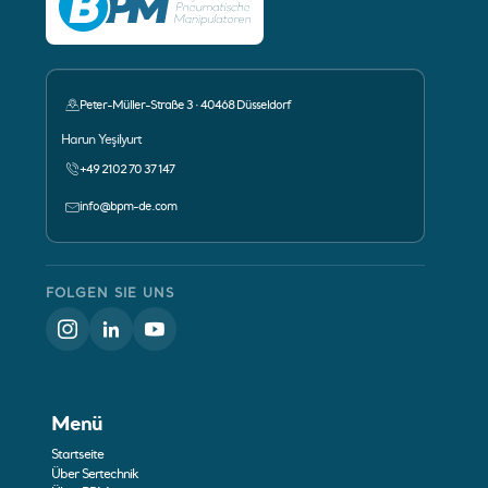
Peter-Müller-Straße 3 · 40468 Düsseldorf
Ansprechpartner:
Harun Yeşilyurt
+49 2102 70 37 147
info@bpm-de.com
FOLGEN SIE UNS
Menü
Startseite
Über Sertechnik