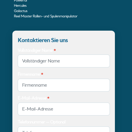
Powerful
Hercules
Galactus
Reel Master Rollen- und Spulenmanipulator
Kontaktieren Sie uns
Vollständiger Name
*
Firmenname
*
E-Mail-Adresse
*
Telefonnummer — Optional