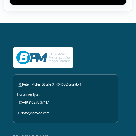
Peter-Müller-Straße 3 · 40468 Düsseldorf
Ansprechpartner:
Harun Yeşilyurt
+49 2102 70 37 147
info@bpm-de.com