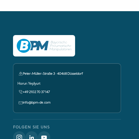
Peter-Müller-Straße 3 · 40468 Düsseldorf
Ansprechpartner:
Harun Yeşilyurt
+49 2102 70 37 147
info@bpm-de.com
FOLGEN SIE UNS