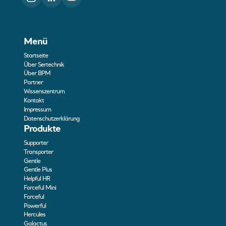
Menü
Startseite
Über Sertechnik
Über BPM
Partner
Wissenszentrum
Kontakt
Impressum
Datenschutzerklärung
Produkte
Supporter
Transporter
Gentle
Gentle Plus
Helpful HR
Forceful Mini
Forceful
Powerful
Hercules
Galactus