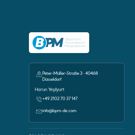
Peter-Müller-Straße 3 · 40468
Düsseldorf
Ansprechpartner:
Harun Yeşilyurt
+49 2102 70 37 147
info@bpm-de.com