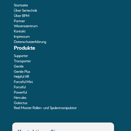
Startseite
Über Sertechnik
Über BPM
Partner
Wissenszentrum
Kontakt
Impressum
Datenschutzerklärung
Produkte
Supporter
Transporter
Gentle
Gentle Plus
Helpful HR
Forceful Mini
Forceful
Powerful
Hercules
Galactus
Reel Master Rollen- und Spulenmanipulator