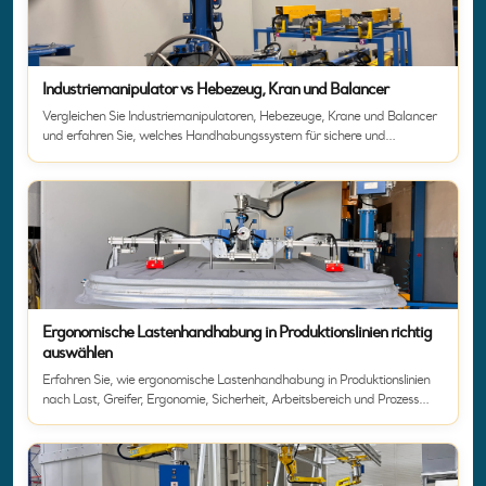
Industriemanipulator vs Hebezeug, Kran und Balancer
Vergleichen Sie Industriemanipulatoren, Hebezeuge, Krane und Balancer
und erfahren Sie, welches Handhabungssystem für sichere und
ergonomische Produktionsprozesse geeignet ist.
Ergonomische Lastenhandhabung in Produktionslinien richtig
auswählen
Erfahren Sie, wie ergonomische Lastenhandhabung in Produktionslinien
nach Last, Greifer, Ergonomie, Sicherheit, Arbeitsbereich und Prozess
ausgewählt wird.