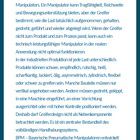
Manipulators. Ein Manipulator kann Tragfähigkeit, Reichweite
und Bewegungsunterstützung bieten, aber der Greifer
bestimmt, wie die Last tatsächlich aufgenommen, gehalten,
gedreht, geführt und wieder abgelegt wird. Wenn der Greifer
nicht zum Produkt und zum Prozess passt, kann auch ein
technisch leistungsfähiger Manipulator in der realen
Anwendung nicht optimal funktionieren.
In der industriellen Produktion ist jede Last unterschiedlich.
Produkte können schwer, empfindlich, rutschig, heiß,
scharfkantig, lackiert, ölig, asymmetrisch, zylindrisch, flexibel
oder schwer zu greifen sein. Manche Bauteile müssen nur
vertikal angehoben werden. Andere müssen gedreht, gekippt,
in eine Maschine eingeführt, an einer Vorrichtung
ausgerichtet oder mit hoher Kontrolle positioniert werden.
Deshalb darf Greiferdesign nicht als Nebenkomponente
betrachtet werden. Es ist ein zentraler Bestandteil des
vollständigen Handhabungssystems.
BPM – Bayerische Pneumatische Manipulatoren entwickelt