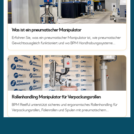
Was ist ein pneumatischer Manipulator
Erfahren Sie, was ein pneumatischer Manipulator ist, wie pneumatischer
Gewichtsausgleich funktioniert und wo BPM Handhabungssysteme
eingesetzt werden.
Rollenhandling Manipulator für Verpackungsrollen
BPM Reelful unterstützt sicheres und ergonomisches Rollenhandling für
Verpackungsrollen, Folienrollen und Spulen mit pneumatischem
Gewichtsausgleich.