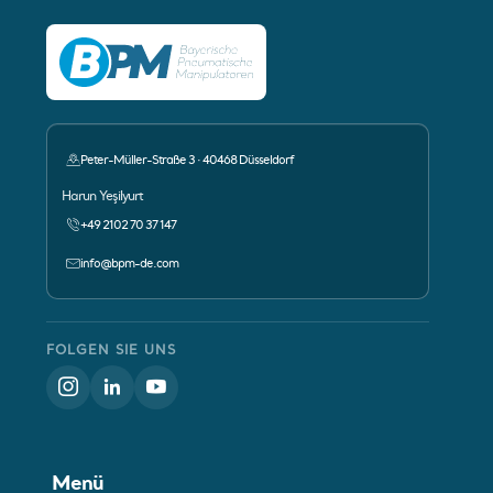
Peter-Müller-Straße 3 · 40468 Düsseldorf
Ansprechpartner:
Harun Yeşilyurt
+49 2102 70 37 147
info@bpm-de.com
FOLGEN SIE UNS
Menü